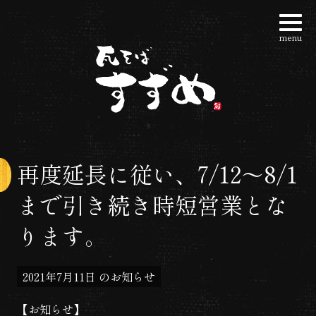
コ
ン
menu
瓦そばすずめ | 大阪
テ
ン
ツ
へ
ス
キ
再度延長に従い、7/12〜8/1
ッ
まで引き続き時短営業とな
プ
ります。
2021年7月11日
のお知らせ
【お知らせ】