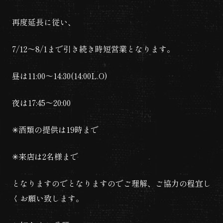
再度延長に従い、
7/12
〜
8/1
まで引き続き時短営業となります。
昼は
11:00
〜
14:30(14:00L.O)
夜は
17:45
〜
20:00
✳︎
酒類の提供は
19
時まで
✳︎
来店は
2
名様まで
となりますのでとなりますのでご理解、ご協力の程宜し
くお願い致します。