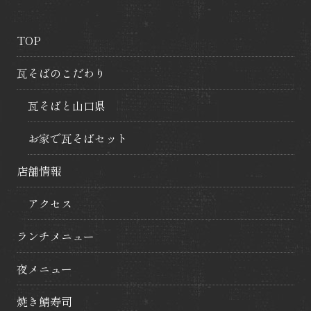
ョ
ン
TOP
瓦そばのこだわり
瓦そばと山口県
お家で瓦そばセット
店舗情報
アクセス
ランチメニュー
夜メニュー
焼き鯖寿司