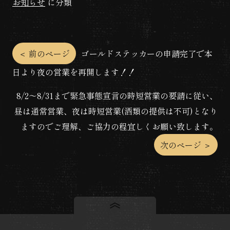
お知らせ
に分類
投
＜ 前のページ
ゴールドステッカーの申請完了で本
日より夜の営業を再開します！！
稿
8/2〜8/31まで緊急事態宣言の時短営業の要請に従い、
ナ
昼は通常営業、夜は時短営業(酒類の提供は不可)となり
ビ
ますのでご理解、ご協力の程宜しくお願い致します。
次のページ ＞
ゲ
ー
シ