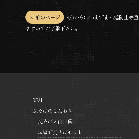
投
＜ 前のページ
4/5から5／5までまん延防止等
ますのでご了承下さい。
稿
ナ
ビ
ゲ
ー
TOP
シ
瓦そばのこだわり
瓦そばと山口県
ョ
お家で瓦そばセット