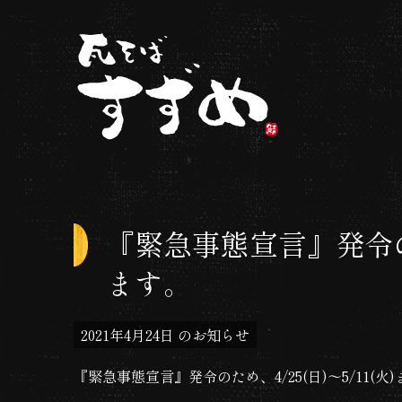
コ
ン
テ
ン
ツ
へ
ス
瓦そばすずめ | 大阪
キ
ッ
『緊急事態宣言』発令のた
プ
ます。
2021年4月24日
のお知らせ
『緊急事態宣言』発令のため、4/25(日)〜5/11