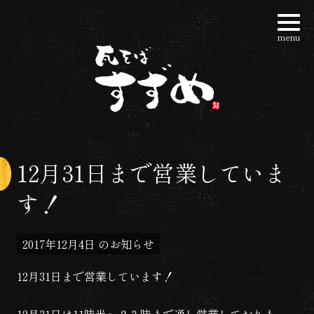
コ
ン
menu
瓦そばすずめ | 大阪
テ
ン
ツ
へ
ス
キ
12月31日まで営業していま
ッ
す！
プ
2017年12月4日
のお知らせ
12月31日まで営業しています！