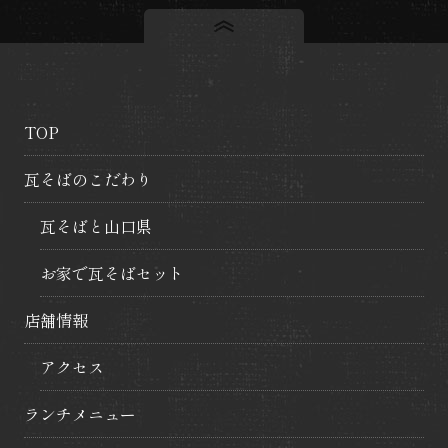
ー
シ
ョ
TOP
瓦そばのこだわり
ン
瓦そばと山口県
お家で瓦そばセット
店舗情報
アクセス
ランチメニュー