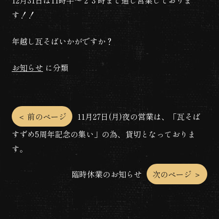
12月31日は11時半〜２３時まで通し営業しておりま
す！！
年越し瓦そばいかがですか？
お知らせ
に分類
投
＜ 前のページ
11月27日(月)夜の営業は、「瓦そば
すずめ5周年記念の集い」の為、貸切となっておりま
稿
す。
ナ
臨時休業のお知らせ
次のページ ＞
ビ
ゲ