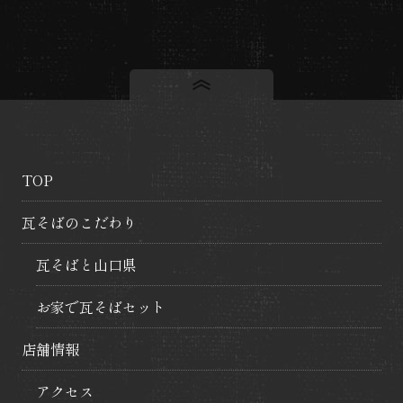
ビ
ゲ
ー
シ
TOP
ョ
瓦そばのこだわり
ン
瓦そばと山口県
お家で瓦そばセット
店舗情報
アクセス