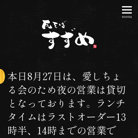
コ
ン
menu
瓦そばすずめ | 大阪
テ
ン
ツ
へ
ス
キ
本日8月27日は、愛しちょ
ッ
る会のため夜の営業は貸切
プ
となっております。ランチ
タイムはラストオーダー13
時半、14時までの営業で