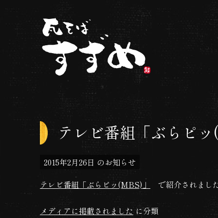
コ
ン
テ
ン
ツ
へ
ス
瓦そばすずめ | 大阪
キ
ッ
テレビ番組「ぶらピッ(
プ
2015年2月26日
のお知らせ
テレビ番組「ぶらピッ(MBS)」
で紹介されまし
メディアに掲載されました
に分類