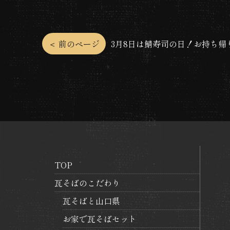
投
＜ 前のページ
3月8日は鯖寿司の日！お持ち帰
稿
ナ
ビ
ゲ
TOP
ー
瓦そばのこだわり
シ
瓦そばと山口県
ョ
お家で瓦そばセット